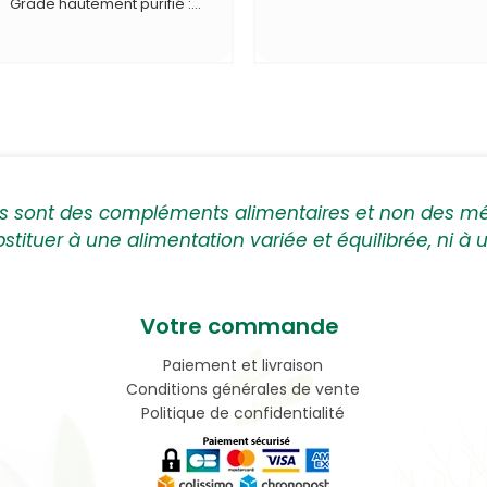
Grade hautement purifié :
pureté > 98%.
Prébiotique majoritaire du
lait maternel.
ts sont des compléments alimentaires et non des m
bstituer à une alimentation variée et équilibrée, ni à
Votre commande
Paiement et livraison
Conditions générales de vente
Politique de confidentialité