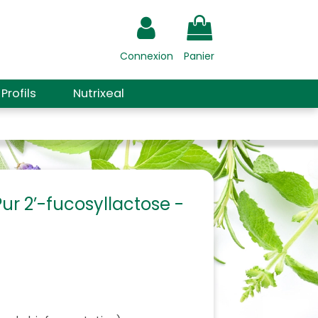
Connexion
Panier
Profils
Nutrixeal
Pur 2’-fucosyllactose -