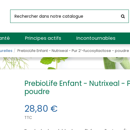
anté
Principes actifs
Incontournables
urelles
PrebioLife Enfant - Nutrixeal - Pur 2’-fucosyllactose - poudre
PrebioLife Enfant - Nutrixeal - 
poudre
28,80 €
TTC