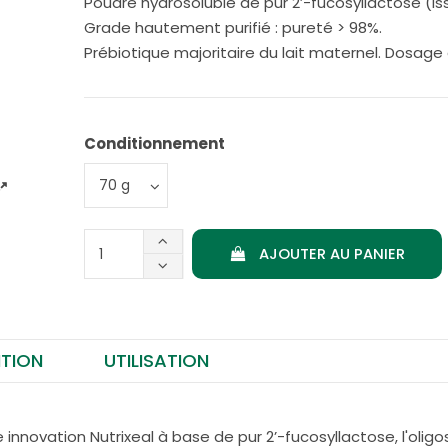
Poudre hydrosoluble de pur 2’-fucosyllactose (is
Grade hautement purifié : pureté > 98%.
Prébiotique majoritaire du lait maternel. Dosag
Conditionnement
AJOUTER AU PANIER
TION
UTILISATION
e innovation Nutrixeal à base de pur 2’-fucosyllactose, l'oligo