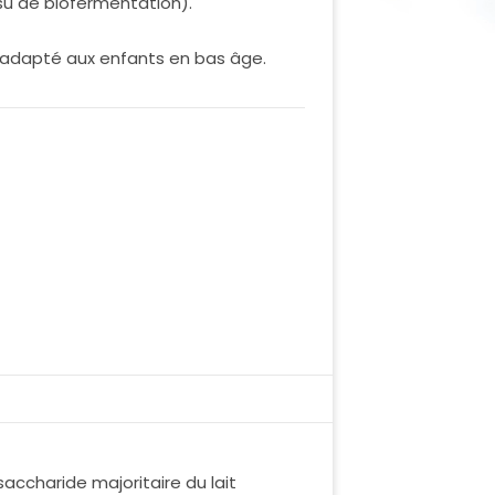
su de biofermentation).
e adapté aux enfants en bas âge.
saccharide majoritaire du lait