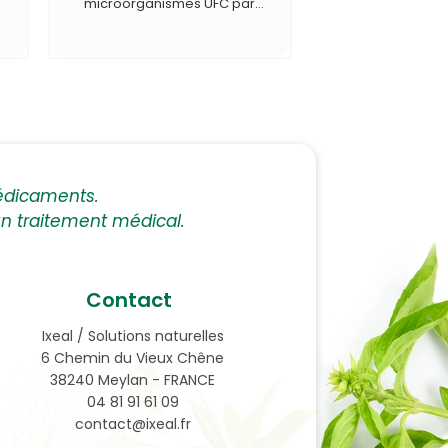
microorganismes UFC par
gélule.
7 souches différentes.
édicaments.
 un traitement médical.
Contact
Ixeal / Solutions naturelles
6 Chemin du Vieux Chêne
38240 Meylan - FRANCE
04 81 91 61 09
contact@ixeal.fr