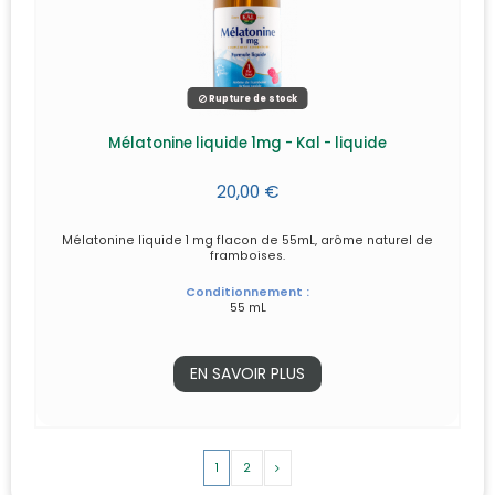
Rupture de stock
Mélatonine liquide 1mg - Kal - liquide
20,00 €
Mélatonine liquide 1 mg flacon de 55mL, arôme naturel de
framboises.
Conditionnement :
55 mL
EN SAVOIR PLUS
1
2