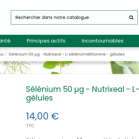
anté
Principes actifs
Incontournables
ux
Sélénium 50 µg - Nutrixeal - L-sélénométhionine - gélules
Sélénium 50 µg - Nutrixeal - 
gélules
14,00 €
TTC