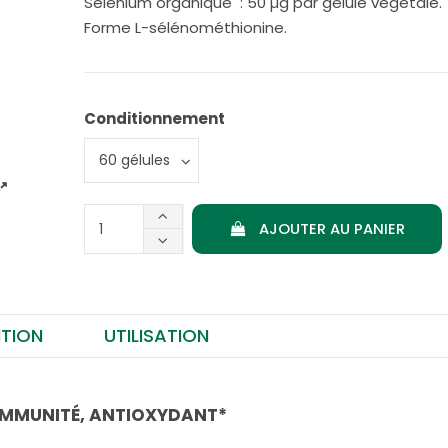
Sélénium organique : 50 µg par gélule végétale.
Forme L-sélénométhionine.
Conditionnement
AJOUTER AU PANIER
TION
UTILISATION
 IMMUNITÉ, ANTIOXYDANT*