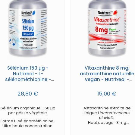
Sélénium 150 µg -
Vitaxanthine 8 mg,
Nutrixeal - L-
astaxanthine naturelle
sélénométhionine -
vegan - Nutrixeal -
gélules
gélules
28,80 €
15,00 €
Sélénium organique : 150 µg
Astaxanthine extraite de
par gélule végétale.
l’algue
Haematococcus
pluvialis
.
Forme L-sélénométhionine.
Haut dosage : 8 mg
Ultra haute concentration.
d'astaxanthine par gélule.