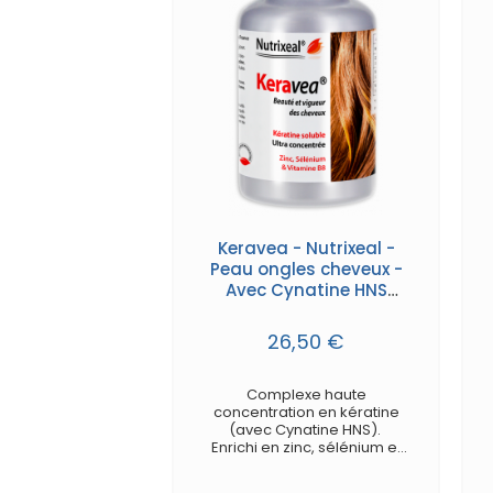
Keravea - Nutrixeal -
Peau ongles cheveux -
Avec Cynatine HNS
kératine nouvelle...
26,50 €
Complexe haute
concentration en kératine
(avec Cynatine HNS).
Enrichi en zinc, sélénium et
vitamine B8 (biotine).