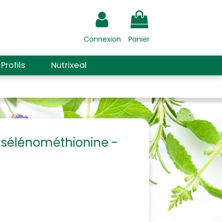
Connexion
Panier
Profils
Nutrixeal
L-sélénométhionine -