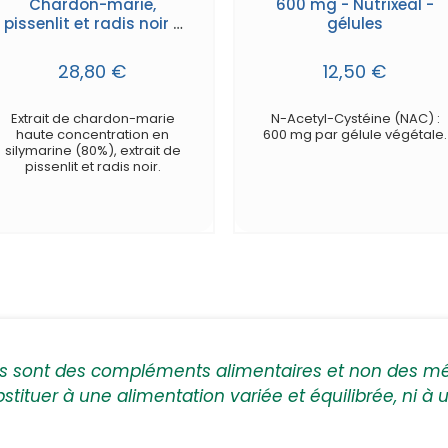
Chardon-marie,
600 mg - Nutrixeal -
pissenlit et radis noir -
gélules
gélules
28,80 €
12,50 €
Extrait de chardon-marie
N-Acetyl-Cystéine (NAC) :
haute concentration en
600 mg par gélule végétale.
silymarine (80%), extrait de
pissenlit et radis noir.
ts sont des compléments alimentaires et non des m
bstituer à une alimentation variée et équilibrée, ni à