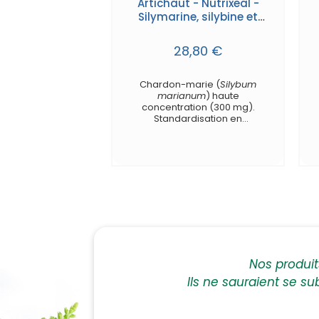
Artichaut - Nutrixeal -
Silymarine, silybine et
cynarine - gélules
28,80 €
Chardon-marie (
Silybum
marianum
) haute
concentration (300 mg).
Standardisation en
silymarine : 80%.
Association à 150 mg
d'extrait d'artichaut
concentré et standardisé en
cynarine.
Nos produi
Ils ne sauraient se su