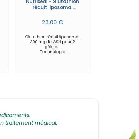
Nutrixeal - Glutathion
réduit liposomal
ZetaGreen - gélules
23,00 €
Glutathion réduit liposomal.
300 mg de GSH pour 2
gélules.
Technologie
d'encapsulation liposomale
ZetaGreen.
édicaments.
 un traitement médical.