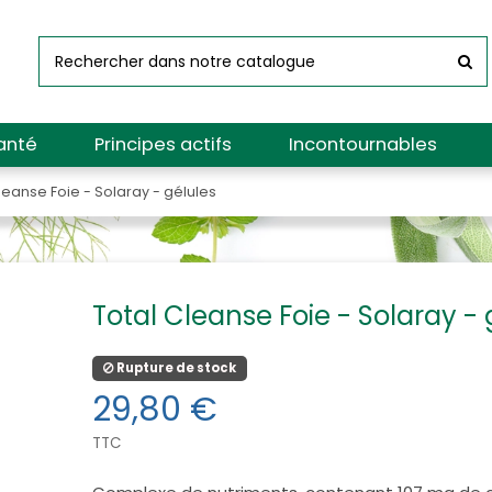
anté
Principes actifs
Incontournables
leanse Foie - Solaray - gélules
Total Cleanse Foie - Solaray - 
Rupture de stock
29,80 €
TTC