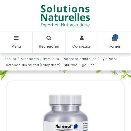
0
Menu
Rechercher
Connexion
Panier
Accueil
Axes santé
Immunité - Défenses naturelles
PyloDetox
Lactobacillus reuteri (Pylopass™) - Nutrixeal - gélules