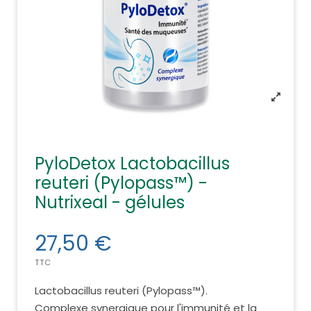
PyloDetox Lactobacillus
reuteri (Pylopass™) -
Nutrixeal - gélules
27,50 €
TTC
Lactobacillus reuteri (Pylopass™).
Complexe synergique pour l'immunité et la