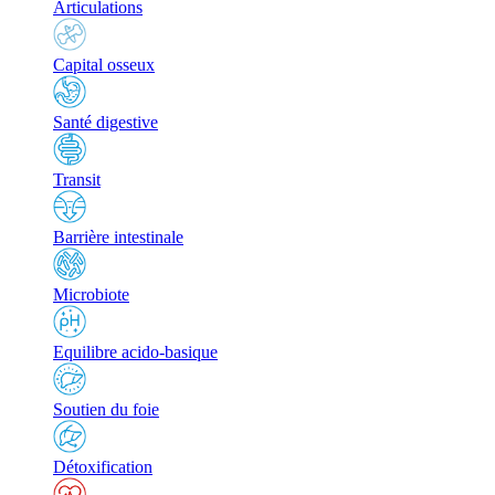
Articulations
Capital osseux
Santé digestive
Transit
Barrière intestinale
Microbiote
Equilibre acido-basique
Soutien du foie
Détoxification