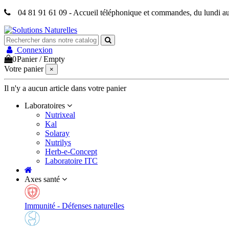
04 81 91 61 09 - Accueil téléphonique et commandes, du lundi a
Connexion
0
Panier
/
Empty
Votre panier
×
Il n'y a aucun article dans votre panier
Laboratoires
Nutrixeal
Kal
Solaray
Nutrilys
Herb-e-Concept
Laboratoire ITC
Axes santé
Immunité - Défenses naturelles