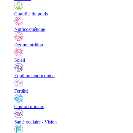
Contrôle du poids
Nutricosmétique
Dermonutrition
Soleil
Equilibre endocrinien
Fertilité
Confort urinaire
Santé oculaire - Vision