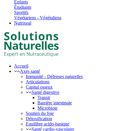
Enfants
Étudiants
Sportifs
Végétariens - Végétaliens
Nutrixeal
Accueil
Axes santé
Immunité - Défenses naturelles
Articulations
Capital osseux
Santé digestive
Transit
Barrière intestinale
Microbiote
Soutien du foie
Détoxification
Equilibre acido-basique
Santé cardio-vasculaire