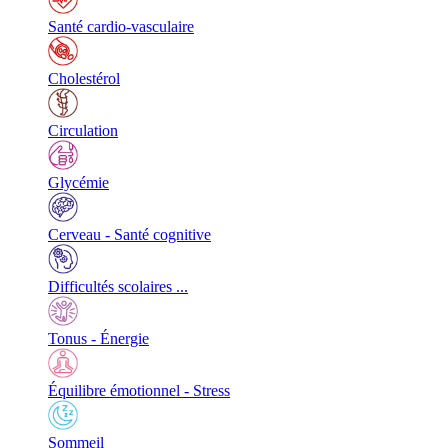
Santé cardio-vasculaire
Cholestérol
Circulation
Glycémie
Cerveau - Santé cognitive
Difficultés scolaires ...
Tonus - Énergie
Équilibre émotionnel - Stress
Sommeil