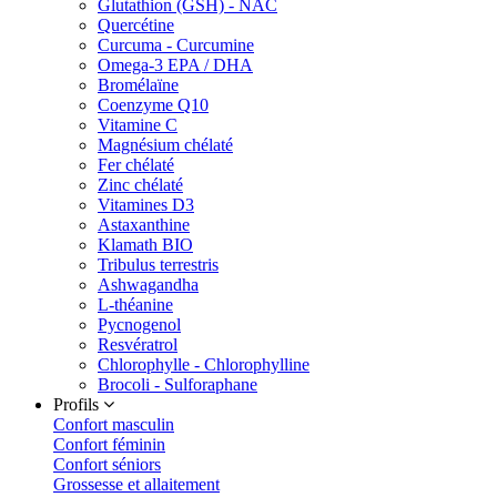
Glutathion (GSH) - NAC
Quercétine
Curcuma - Curcumine
Omega-3 EPA / DHA
Bromélaïne
Coenzyme Q10
Vitamine C
Magnésium chélaté
Fer chélaté
Zinc chélaté
Vitamines D3
Astaxanthine
Klamath BIO
Tribulus terrestris
Ashwagandha
L-théanine
Pycnogenol
Resvératrol
Chlorophylle - Chlorophylline
Brocoli - Sulforaphane
Profils
Confort masculin
Confort féminin
Confort séniors
Grossesse et allaitement