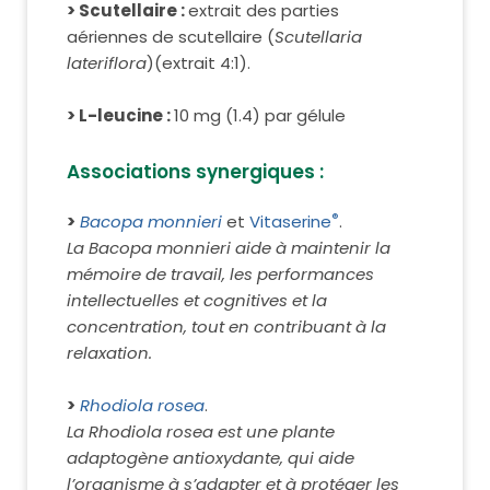
> Scutellaire :
extrait des parties
aériennes de scutellaire (
Scutellaria
lateriflora
)(extrait 4:1).
> L-leucine :
10 mg (1.4) par gélule
Associations synergiques :
®
>
Bacopa monnieri
et
Vitaserine
.
La Bacopa monnieri aide à maintenir la
mémoire de travail, les performances
intellectuelles et cognitives et la
concentration, tout en contribuant à la
relaxation.
>
Rhodiola rosea
.
La Rhodiola rosea est une plante
adaptogène antioxydante, qui aide
l’organisme à s’adapter et à protéger les