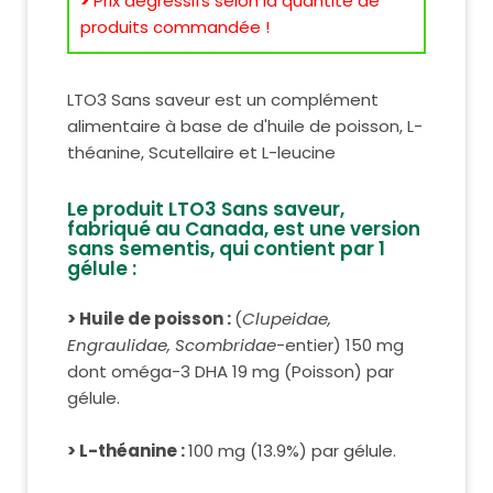
>
Prix dégressifs selon la quantité de
produits commandée !
LTO3 Sans saveur est un complément
alimentaire à base de d'huile de poisson, L-
théanine, Scutellaire et L-leucine
Le produit LTO3 Sans saveur,
fabriqué au Canada, est une version
sans sementis, qui contient par 1
gélule :
> Huile de poisson :
(
Clupeidae,
Engraulidae, Scombridae
-entier) 150 mg
dont oméga-3 DHA 19 mg (Poisson) par
gélule.
> L-théanine :
100 mg (13.9%) par gélule.