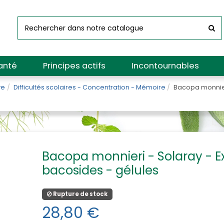
anté
Principes actifs
Incontournables
ve
Difficultés scolaires - Concentration - Mémoire
Bacopa monnieri
Bacopa monnieri - Solaray - Ex
bacosides - gélules
Rupture de stock
28,80 €