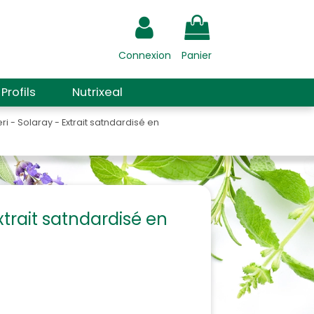
Connexion
Panier
Profils
Nutrixeal
 - Solaray - Extrait satndardisé en
trait satndardisé en