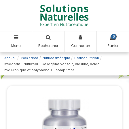
0
Menu
Rechercher
Connexion
Panier
Accueil
Axes santé
Nutricosmétique
Dermonutrition
Ixeaderm - Nutrixeal - Collagène Verisol®, élastine, acide
hyaluronique et polyphénols - comprimés