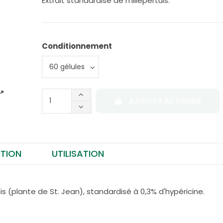
Extrait standardisé de millepertuis.
Conditionnement
AJOUTER AU PANIER
TION
UTILISATION
(plante de St. Jean), standardisé à 0,3% d'hypéricine.