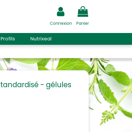
Connexion
Panier
Profils
Nutrixeal
 standardisé - gélules