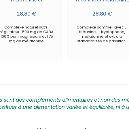
magnésium
- gélules
28,80 €
28,80 €
Complexe naturel nutri-
Complexe sommeil avec L-
régulateur : 500 mg de GABA
théanine, L-tryptophane,
100% pur, magnésium et 1,75
mélatonine et extraits
mg de mélatonine.
standardisés de passiflore
et d'
Eschscholzia californica.
ts sont des compléments alimentaires et non des m
bstituer à une alimentation variée et équilibrée, ni à