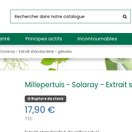
anté
Principes actifs
Incontournables
 Solaray - Extrait standardisé - gélules
Millepertuis - Solaray - Extrait
Rupture de stock
17,90 €
TTC