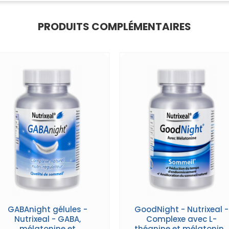
PRODUITS COMPLÉMENTAIRES
GABAnight gélules -
GoodNight - Nutrixeal -
Nutrixeal - GABA,
Complexe avec L-
mélatonine et
théanine et mélatonine