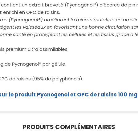
l contient un extrait breveté (Pycnogenol
®
) d’écorce de pin
enrichi en OPC de raisins.
time (Pycnogenol®) améliorent la microcirculation en ­amélior
ègent les vaisseaux en favorisant une bonne circulation san
nne santé en protégeant les cellules et les tissus grâce à l
ls premium ultra assimilables.
mg de Pycnogenol® par gélule.
OPC de raisins (95% de polyphénols).
sur le produit Pycnogenol et OPC de raisins 100 mg
PRODUITS COMPLÉMENTAIRES