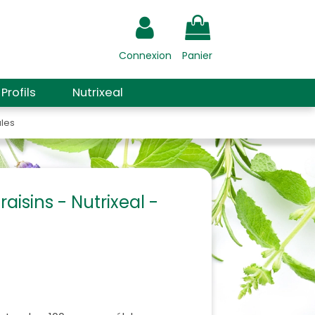
Connexion
Panier
Profils
Nutrixeal
ules
isins - Nutrixeal -