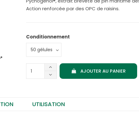
Pycnogenol®, extrait breveté de pin maritime des
Action renforcée par des OPC de raisins.
Conditionnement
AJOUTER AU PANIER
TION
UTILISATION