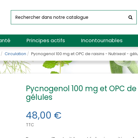
anté
Principes actifs
Incontournables
Circulation
Pycnogenol 100 mg et OPC de raisins - Nutrixeal - gél
Pycnogenol 100 mg et OPC de ra
gélules
48,00 €
TTC