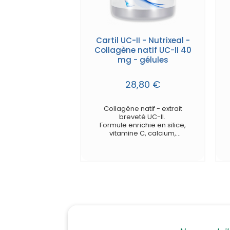
Cartil UC-II - Nutrixeal -
Collagène natif UC-II 40
mg - gélules
28,80 €
Collagène natif - extrait
breveté UC-II.
Formule enrichie en silice,
vitamine C, calcium,
minéraux et oligo-éléments.