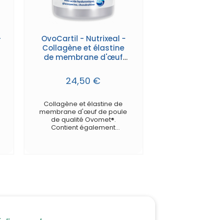
-
OvoCartil - Nutrixeal -
Collagène et élastine
de membrane d'œuf
breveté Ovomet® -
gélules
24,50 €
e
Collagène et élastine de
membrane d'œuf de poule
de qualité Ovomet®.
Contient également
naturellement : acide
hyaluronique, glucosamine,
chondroïtine et acides
aminés soufrés !