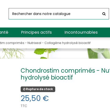
anté
Principes actifs
Incontournables
im comprimés - Nutrixeal - Collagène hydrolysé bioactif
Chondrostim comprimés - Nutr
hydrolysé bioactif
Rupture de stock
25,50 €
TTC