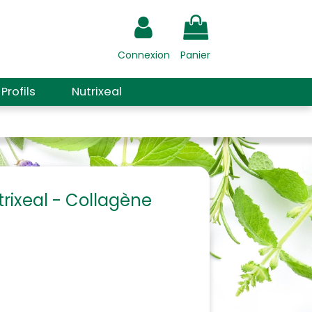
Connexion
Panier
Profils
Nutrixeal
ixeal - Collagène