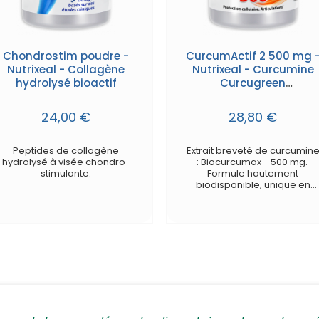
Chondrostim poudre -
CurcumActif 2 500 mg 
Nutrixeal - Collagène
Nutrixeal - Curcumine
hydrolysé bioactif
Curcugreen
(Biocurcumax)
suractivée - gélules
24,00 €
28,80 €
Peptides de collagène
Extrait breveté de curcumin
hydrolysé à visée chondro-
: Biocurcumax - 500 mg.
stimulante.
Formule hautement
biodisponible, unique en
Europe.